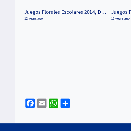
Juegos Florales Escolares 2014, Declamación, Ugel 05 (12)
12 years ago
13 years ago
Fa
E
W
C
ce
m
h
o
b
ai
at
m