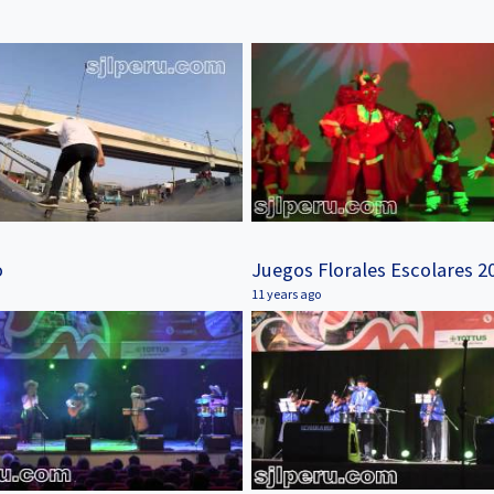
o
11 years ago