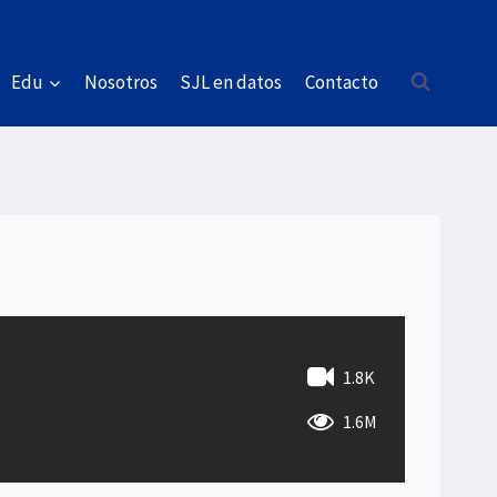
Edu
Nosotros
SJL en datos
Contacto
1.8K
1.6M