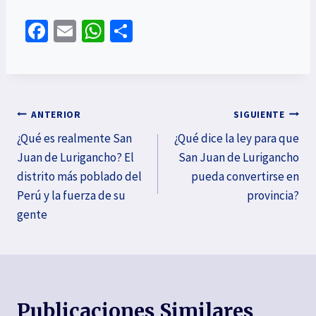
Fa
E
W
C
ce
m
h
o
b
ai
at
m
o
l
sA
p
o
p
ar
ANTERIOR
SIGUIENTE
k
p
tir
¿Qué es realmente San
¿Qué dice la ley para que
Juan de Lurigancho? El
San Juan de Lurigancho
distrito más poblado del
pueda convertirse en
Perú y la fuerza de su
provincia?
gente
Publicaciones Similares